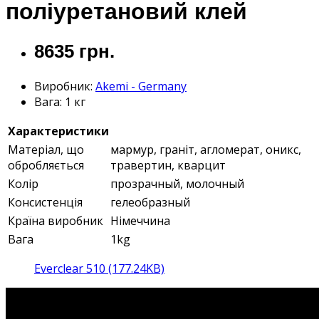
поліуретановий клей
8635 грн.
Виробник:
Akemi - Germany
Вага:
1 кг
Характеристики
Матеріал, що
мармур, граніт, агломерат, оникс,
обробляється
травертин, кварцит
Колір
прозрачный, молочный
Консистенція
гелеобразный
Країна виробник
Німеччина
Вага
1kg
Everclear 510 (177.24KB)