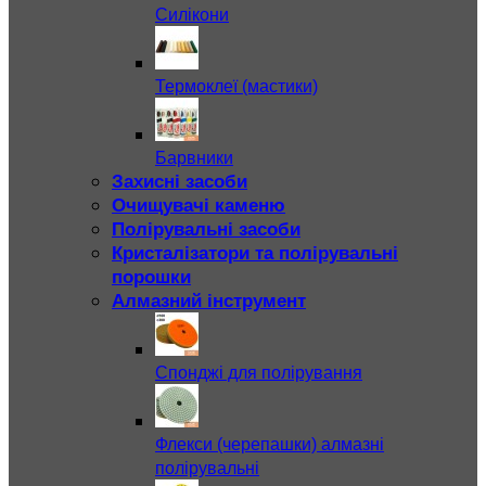
Силікони
Термоклеї (мастики)
Барвники
Захисні засоби
Очищувачі каменю
Полірувальні засоби
Кристалізатори та полірувальні
порошки
Алмазний інструмент
Спонджі для полірування
Флекси (черепашки) алмазні
полірувальні