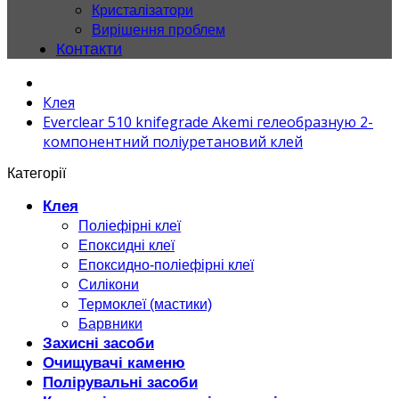
Кристалізатори
Вирішення проблем
Контакти
Клея
Everclear 510 knifegrade Akemi гелеобразную 2-
компонентний поліуретановий клей
Категорії
Клея
Поліефірні клеї
Епоксидні клеї
Епоксидно-поліефірні клеї
Силікони
Термоклеї (мастики)
Барвники
Захисні засоби
Очищувачі каменю
Полірувальні засоби