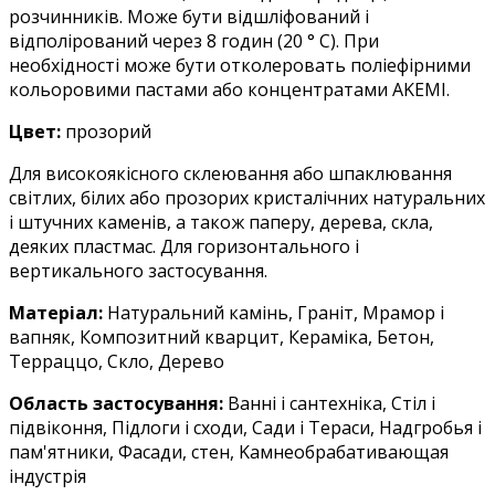
розчинників. Може бути відшліфований і
відполірований через 8 годин (20 ° C). При
необхідності може бути отколеровать поліефірними
кольоровими пастами або концентратами AKEMI.
Цвет:
прозорий
Для високоякісного склеювання або шпаклювання
світлих, білих або прозорих кристалічних натуральних
і штучних каменів, а також паперу, дерева, скла,
деяких пластмас. Для горизонтального і
вертикального застосування.
Матеріал:
Hатуральний камінь, Граніт, Mрамор і
вапняк, Композитний кварцит, Кераміка, Бетон,
Tерраццо, Скло, Дерево
Область застосування:
Ванні і сантехніка, Стіл і
підвіконня, Підлоги і сходи, Сади і Тераси, Hадгробья і
пам'ятники, Фасади, cтен, Kамнеобрабативающая
індустрія