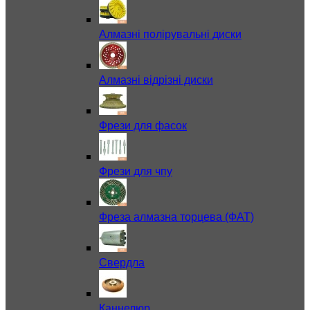
Алмазні полірувальні диски
Алмазні відрізні диски
Фрези для фасок
Фрези для чпу
Фреза алмазна торцева (ФАТ)
Свердла
Каннелюр