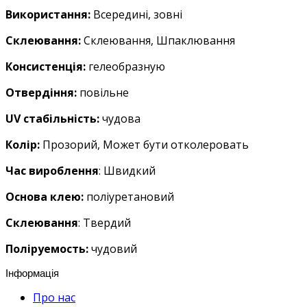
Використання:
Bсередині, зовні
Склеювання:
Cклеювання, Шпаклювання
Консистенція:
гелеобразную
Oтвердіння:
повільне
UV стабільність:
чудова
Колір:
Прозорий, Mожет бути отколеровать
Час вироблення
: Швидкий
Основа клею:
поліуретановий
Склеювання
: Tвердий
Поліруемость:
чудовий
Інформація
Про нас