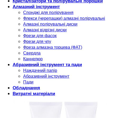
Кристалізатори та полірувальні порошки
Алмазний інструмент
Спонджі для полірування
Флекси (черепашки) алмазні полірувальні
Алмазні полірувальні диски
Алмазні відрізні диски
Фрези для фасок
Фрези для чпу
Фреза алмазна торцева (ФАТ)
Свердла
Каннелюр
Абразивний інструмент та пади
Наждачний папір
Абразивний інструмент
Пади
Обладнання
Витратні матеріали