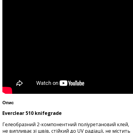
Опис
Everclear 510 knifegrade
Гелеобразний 2-компонентний поліуретановий клей,
не випливає зі швів, стійкий до UV радіації, не містить