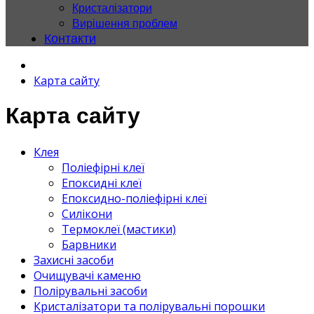
Кристалізатори
Вирішення проблем
Контакти
Карта сайту
Карта сайту
Клея
Поліефірні клеї
Епоксидні клеї
Епоксидно-поліефірні клеї
Силікони
Термоклеї (мастики)
Барвники
Захисні засоби
Очищувачі каменю
Полірувальні засоби
Кристалізатори та полірувальні порошки