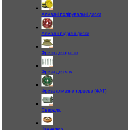
Алмазні полірувальні диски
Алмазні відрізні диски
Фрези для фасок
Фрези для чпу
Фреза алмазна торцева (ФАТ)
Свердла
Каннелюр