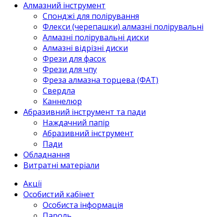
Алмазний інструмент
Спонджі для полірування
Флекси (черепашки) алмазні полірувальні
Алмазні полірувальні диски
Алмазні відрізні диски
Фрези для фасок
Фрези для чпу
Фреза алмазна торцева (ФАТ)
Свердла
Каннелюр
Абразивний інструмент та пади
Наждачний папір
Абразивний інструмент
Пади
Обладнання
Витратні матеріали
Акції
Особистий кабінет
Особиста інформація
Пароль