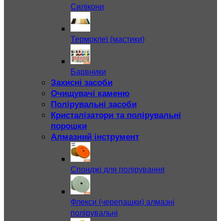
Силікони
Термоклеї (мастики)
Барвники
Захисні засоби
Очищувачі каменю
Полірувальні засоби
Кристалізатори та полірувальні
порошки
Алмазний інструмент
Спонджі для полірування
Флекси (черепашки) алмазні
полірувальні