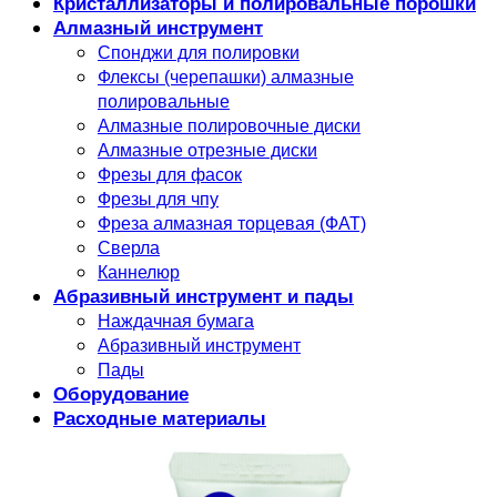
Кристаллизаторы и полировальные порошки
Алмазный инструмент
Спонджи для полировки
Флексы (черепашки) алмазные
полировальные
Алмазные полировочные диски
Алмазные отрезные диски
Фрезы для фасок
Фрезы для чпу
Фреза алмазная торцевая (ФАТ)
Сверла
Каннелюр
Абразивный инструмент и пады
Наждачная бумага
Абразивный инструмент
Пады
Оборудование
Расходные материалы