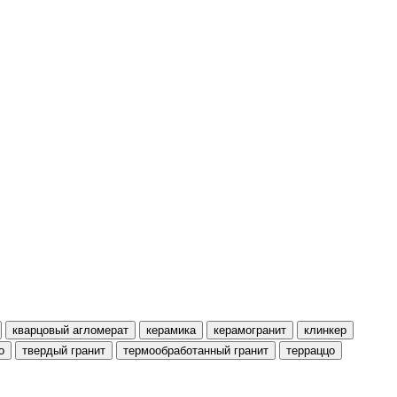
кварцовый агломерат
керамика
керамогранит
клинкер
о
твердый гранит
термообработанный гранит
терраццо