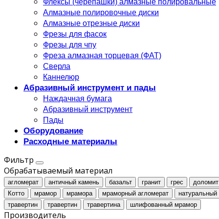
Флексы (черепашки) алмазные полировальные
Алмазные полировочные диски
Алмазные отрезные диски
Фрезы для фасок
Фрезы для чпу
Фреза алмазная торцевая (ФАТ)
Сверла
Каннелюр
Абразивный инструмент и пады
Наждачная бумага
Абразивный инструмент
Пады
Оборудование
Расходные материалы
Фильтр
Обрабатываемый материал
агломерат
античный камень
базальт
гранит
грес
доломит
Котто
мрамор
мрамора
мраморный агломерат
натуральный
травертин
травертин
травертина
шлифованный мрамор
Производитель