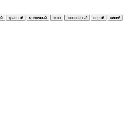
ый
красный
молочный
охра
прозрачный
серый
синий