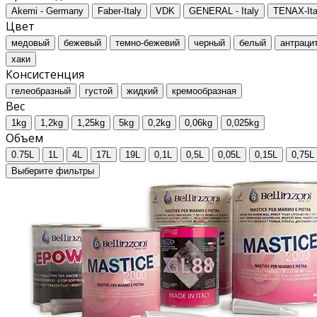
Akemi - Germany
Faber-Italy
VDK
GENERAL - Italy
TENAX-Ita
Цвет
медовый
бежевый
темно-бежевий
черный
белый
антраци
хаки
Консистенция
гелеобразный
густой
жидкий
кремообразная
Вес
1kg
1,2kg
1,25kg
5kg
0,2kg
0,06kg
0,025kg
Объем
0.75L
1L
4L
17L
19L
0,1L
0,5L
0,05L
0,15L
0,75L
Выберите фильтры