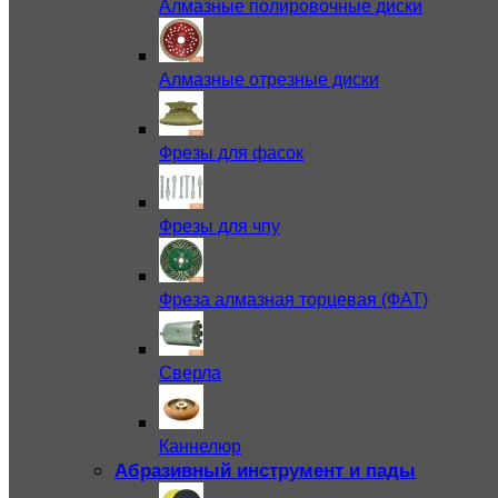
Алмазные полировочные диски
Алмазные отрезные диски
Фрезы для фасок
Фрезы для чпу
Фреза алмазная торцевая (ФАТ)
Сверла
Каннелюр
Абразивный инструмент и пады