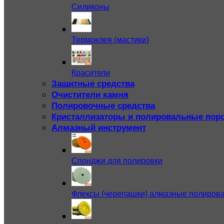
Силиконы
Термоклея (мастики)
Красители
Защитные средства
Очистители камня
Полировочные средства
Кристаллизаторы и полировальные пор
Алмазный инструмент
Спонджи для полировки
Флексы (черепашки) алмазные полиров