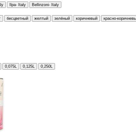
ly
Ilpa- Italy
Bellinzoni- Italy
т
бесцветный
желтый
зелёный
коричневый
красно-коричнев
0,075L
0,125L
0,250L