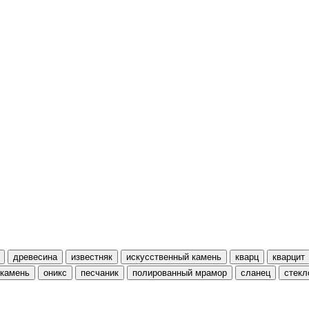
древесина
известняк
искусственный камень
кварц
кварцит
 камень
оникс
песчаник
полированный мрамор
сланец
стекл