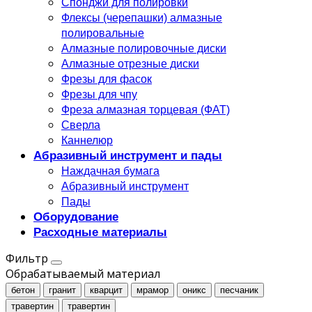
Спонджи для полировки
Флексы (черепашки) алмазные
полировальные
Алмазные полировочные диски
Алмазные отрезные диски
Фрезы для фасок
Фрезы для чпу
Фреза алмазная торцевая (ФАТ)
Сверла
Каннелюр
Абразивный инструмент и пады
Наждачная бумага
Абразивный инструмент
Пады
Оборудование
Расходные материалы
Фильтр
Обрабатываемый материал
бетон
гранит
кварцит
мрамор
оникс
песчаник
травертин
травертин